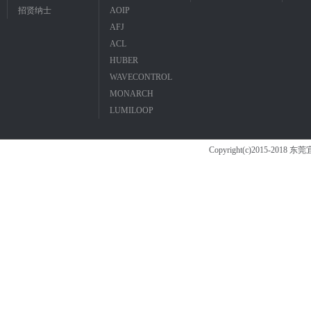
招贤纳士
AOIP
AFJ
ACL
HUBER
WAVECONTROL
MONARCH
LUMILOOP
Copyright(c)2015-2