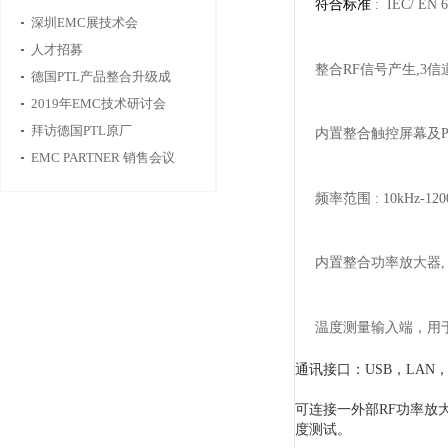
符合标准
: IEC/ EN 
深圳EMC展技术会
人才招募
整合
RF
信号产生
,3
信
德国PTL产品整合升级成
功，将于2020年初重新上
2019年EMC技术研讨会
线，敬请期待
拜访德国PTL原厂
内置整合触控屏幕及
EMC PARTNER 销售会议
频率范围
: 10kHz-12
内置整合功率放大器
温度测量输入端，用
通讯接口：
USB
，
LAN
可连接一外部
RF
功率放
度测试。